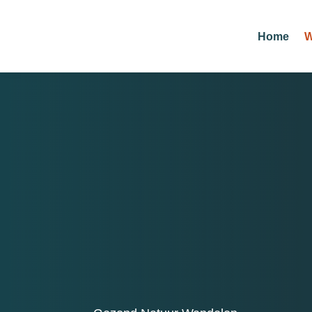
Home
W