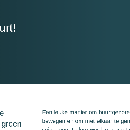
urt!
se
Een leuke manier om buurtgenote
bewegen en om met elkaar te gen
 groen
seizoenen. Iedere week een vast uu