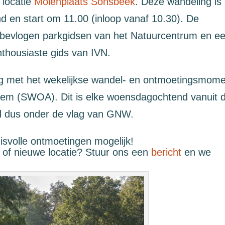
 locatie
Molenplaats Sonsbeek
. Deze wandeling is
 en start om 11.00 (inloop vanaf 10.30). De
 bevlogen parkgidsen van het Natuurcentrum en e
nthousiaste gids van IVN.
 met het wekelijkse wandel- en ontmoetingsmome
hem (SWOA). Dit is elke woensdagochtend vanuit 
d dus onder de vlag van GNW.
volle ontmoetingen mogelijk!
f nieuwe locatie? Stuur ons een
bericht
en we